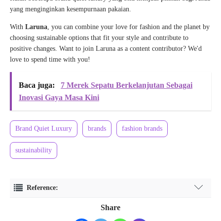
yang menginginkan kesempurnaan pakaian.
With
Laruna
, you can combine your love for fashion and the planet by
choosing sustainable options that fit your style and contribute to
positive changes.
Want to join Laruna as a content contributor?
We'd
love to spend time with you!
Baca juga:
7 Merek Sepatu Berkelanjutan Sebagai
Inovasi Gaya Masa Kini
Brand Quiet Luxury
brands
fashion brands
sustainability
Reference:
https://www.cosmopolitan.co.id/article/read/5/2023/31663/mengenal-sejumlah-
Share
brand-mewah-bergaya-quiet-luxury