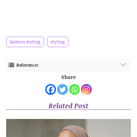
fashion styling
styling
Reference:
https://www.atome.id/blog/bawahan-yang-tepat-untuk-atasan-
Share
oversize-biar-tampil-stylish
https://www.instyle.com/fashion/how-to-wear-oversized-shirts-
outfit-ideas
Related Post