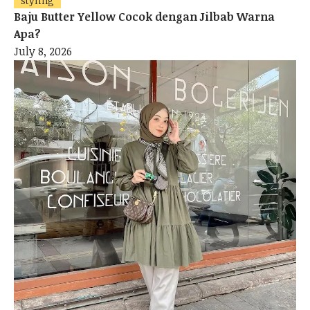
styling
Baju Butter Yellow Cocok dengan Jilbab Warna
Apa?
July 8, 2026