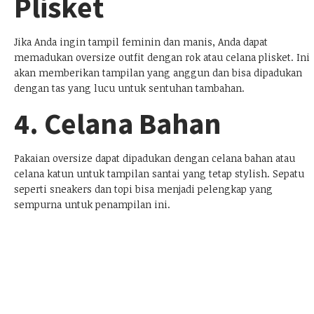
Plisket
Jika Anda ingin tampil feminin dan manis, Anda dapat
memadukan oversize outfit dengan rok atau celana plisket. Ini
akan memberikan tampilan yang anggun dan bisa dipadukan
dengan tas yang lucu untuk sentuhan tambahan.
4. Celana Bahan
Pakaian oversize dapat dipadukan dengan celana bahan atau
celana katun untuk tampilan santai yang tetap stylish. Sepatu
seperti sneakers dan topi bisa menjadi pelengkap yang
sempurna untuk penampilan ini.