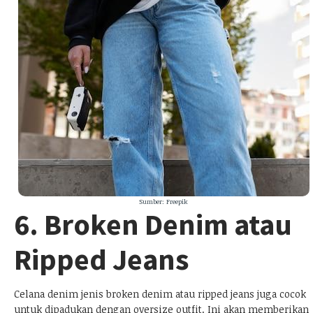
Sumber: Freepik
6. Broken Denim atau
Ripped Jeans
Celana denim jenis broken denim atau ripped jeans juga cocok
untuk dipadukan dengan oversize outfit. Ini akan memberikan