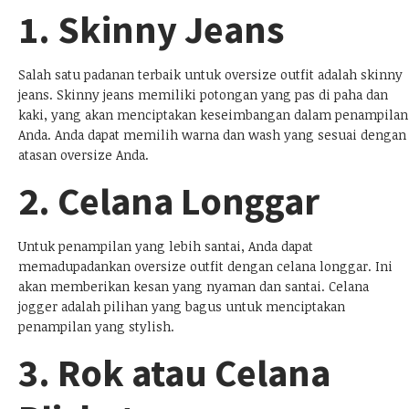
1. Skinny Jeans
Salah satu padanan terbaik untuk oversize outfit adalah skinny
jeans. Skinny jeans memiliki potongan yang pas di paha dan
kaki, yang akan menciptakan keseimbangan dalam penampilan
Anda. Anda dapat memilih warna dan wash yang sesuai dengan
atasan oversize Anda.
2. Celana Longgar
Untuk penampilan yang lebih santai, Anda dapat
memadupadankan oversize outfit dengan celana longgar. Ini
akan memberikan kesan yang nyaman dan santai. Celana
jogger adalah pilihan yang bagus untuk menciptakan
penampilan yang stylish.
3. Rok atau Celana