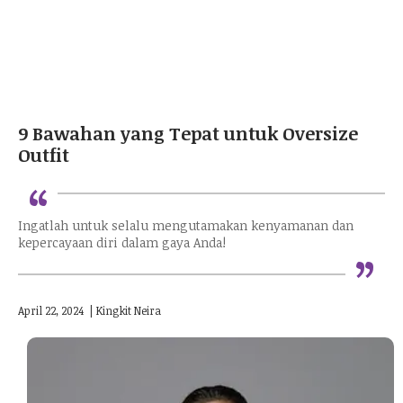
9 Bawahan yang Tepat untuk Oversize
Outfit
“
Ingatlah untuk selalu mengutamakan kenyamanan dan
“
kepercayaan diri dalam gaya Anda!
April 22, 2024
|
Kingkit Neira