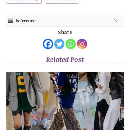
Reference:
https://wolipop.detik.com/hijab-update/d-7243711/ini-tren-warna-
Share
baju-lebaran-2024-bukan-lagi-tersage-sage
https://glints.com/id/lowongan/warna-baju-lebaran-2024/
Related Post