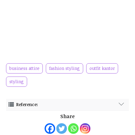
business attire
fashion styling
outfit kantor
styling
Reference:
https://www.beautynesia.id/fashion/inspirasi-gaya-modest-yang-
Share
stylish-untuk-ke-kantor-ala-jenahara-nasution/b-256356