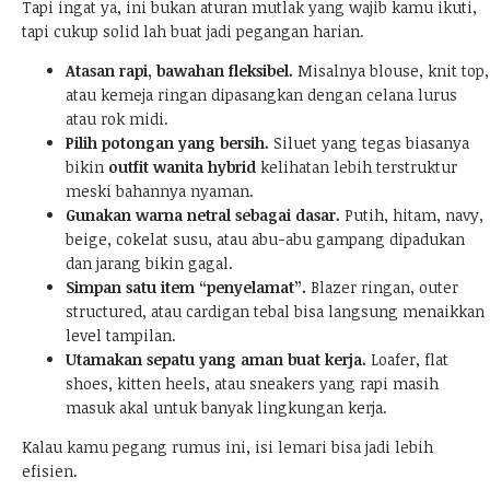
Tapi ingat ya, ini bukan aturan mutlak yang wajib kamu ikuti,
tapi cukup solid lah buat jadi pegangan harian.
Atasan rapi, bawahan fleksibel.
Misalnya blouse, knit top,
atau kemeja ringan dipasangkan dengan celana lurus
atau rok midi.
Pilih potongan yang bersih.
Siluet yang tegas biasanya
bikin
outfit wanita hybrid
kelihatan lebih terstruktur
meski bahannya nyaman.
Gunakan warna netral sebagai dasar.
Putih, hitam, navy,
beige, cokelat susu, atau abu-abu gampang dipadukan
dan jarang bikin gagal.
Simpan satu item “penyelamat”.
Blazer ringan, outer
structured, atau cardigan tebal bisa langsung menaikkan
level tampilan.
Utamakan sepatu yang aman buat kerja.
Loafer, flat
shoes, kitten heels, atau sneakers yang rapi masih
masuk akal untuk banyak lingkungan kerja.
Kalau kamu pegang rumus ini, isi lemari bisa jadi lebih
efisien.