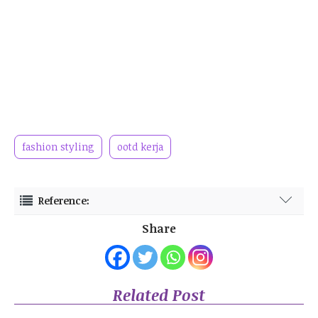
fashion styling
ootd kerja
Reference:
https://hbr.org/2022/09/the-new-rules-of-work-clothes
Share
https://sg.jobstreet.com/career-advice/article/what-is-business-
casual-attire-a-guide-for-women
https://resources.twc.edu/articles/what-should-i-wear-to-work
https://www.harpersbazaar.com/fashion/trends/a63399772/best-
casual-work-outfits/
Related Post
https://www.fibre2fashion.com/industry-article/10306/workwear-
outfit-trends-for-2025