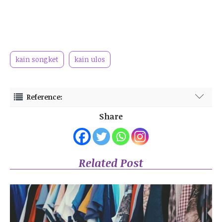
kain songket
kain ulos
Reference:
https://lifestyle.kompas.com/read/2024/04/23/122200120/sama-
Share
sama-kain-tenun-ini-perbedaan-ulos-dan-songket
Related Post