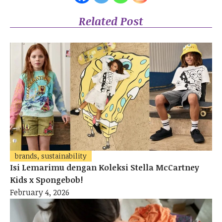
fitinline.com https://fitinline.com/article/read/teknologi-vr-virtual-
reality-dan-ar-augmented-reality-dalam-dunia-fashion/
Related Post
Diakses pada tanggal 3 September 2023
binus.ac.id https://binus.ac.id/malang/2019/01/augmented-reality-
dan-virtual-reality-akan-mengubah-cara-anda-berbelanja/
Diakses pada tanggal 3 September 2023
brands, sustainability
Isi Lemarimu dengan Koleksi Stella McCartney
Kids x Spongebob!
February 4, 2026