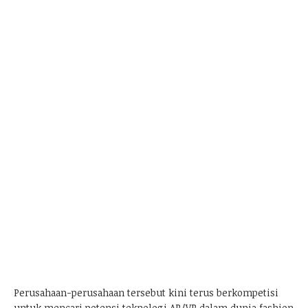
Perusahaan-perusahaan tersebut kini terus berkompetisi
untuk mencari potensi teknologi AR/VR dalam dunia fashion.