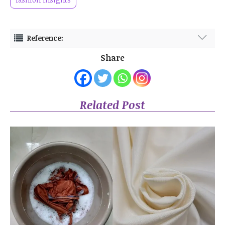
Reference:
https://www.traveloka.com/id-id/explore/tips/pl-outfit-nonton-
Share
konser/250023
https://www.popbela.com/fashion/style-trends/nafi-
khoiriyah/outfit-nonton-konser-1
https://rey.id/blog/gaya-hidup/inspirasi/outfit-nonton-konser/
https://www.tokopedia.com/blog/outfit-nonton-konser-fsw/?
Related Post
utm_medium=organic&utm_source=google