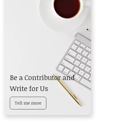
Be a Contributor and
Write for Us
Tell me more