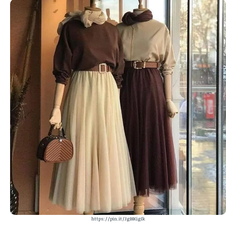
https://pin.it/JgI8KigIk