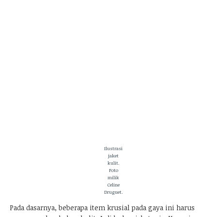
Ilustrasi
jaket
kulit.
Foto
milik
Celine
Druguet
.
Pada dasarnya, beberapa item krusial pada gaya ini harus