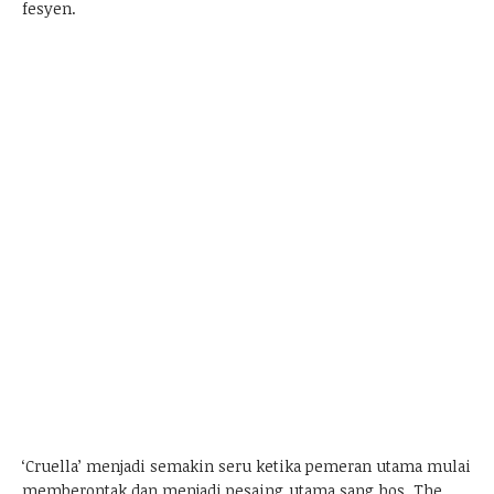
fesyen.
‘Cruella’ menjadi semakin seru ketika pemeran utama mulai
memberontak dan menjadi pesaing utama sang bos, The