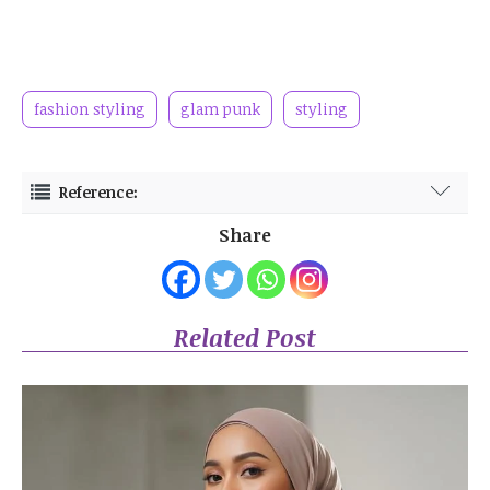
fashion styling
glam punk
styling
Reference:
Rebels Market. https://www.rebelsmarket.com/blog/posts/5-keys-to-
Share
the-glam-punk-style (Diakses pada: 30 November 2022).
Ninja Cosmic. https://ninjacosmico.com/how-dress-glam-punk/
(Diakses pada: 30 November 2022).
Related Post
Wikipedia. https://en.wikipedia.org/wiki/Cruella_(film) (Diakses
pada: 30 November 2022).
CR Fashion Book. https://crfashionbook.com/fashion-a36699476-
glam-punk-disney-cruella/ (Diakses pada: 30 November 2022).