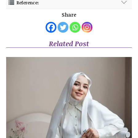
Reference:
https://fashionista.com/2024/01/schiaparelli-spring-2024-haute-
Share
couture-front-row-best-dressed-celebrities
https://wolipop.detik.com/fashion-news/d-7156316/fashion-
surealisme-berpadu-teknologi-model-schiaparelli-gendong-bayi-
robot
Related Post