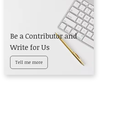
Be a Contributor and
Write for Us
Tell me more