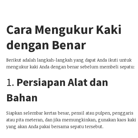
Cara Mengukur Kaki
dengan Benar
Berikut adalah langkah-langkah yang dapat Anda ikuti untuk
mengukur kaki Anda dengan benar sebelum membeli sepatu:
1.
Persiapan Alat dan
Bahan
Siapkan selembar kertas besar, pensil atau pulpen, penggaris
atau pita meteran, dan jika memungkinkan, gunakan kaos kaki
yang akan Anda pakai bersama sepatu tersebut.