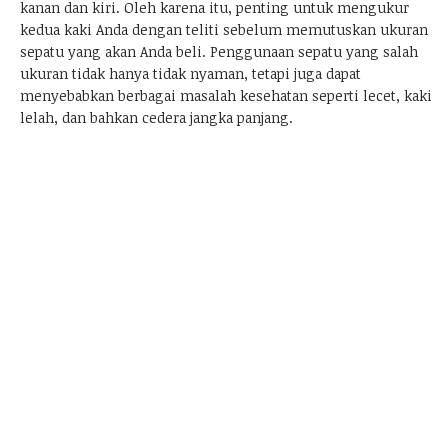
kanan dan kiri. Oleh karena itu, penting untuk mengukur
kedua kaki Anda dengan teliti sebelum memutuskan ukuran
sepatu yang akan Anda beli. Penggunaan sepatu yang salah
ukuran tidak hanya tidak nyaman, tetapi juga dapat
menyebabkan berbagai masalah kesehatan seperti lecet, kaki
lelah, dan bahkan cedera jangka panjang.