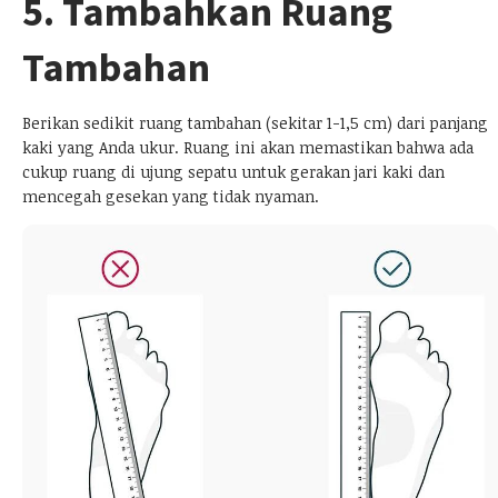
5. Tambahkan Ruang
Tambahan
Berikan sedikit ruang tambahan (sekitar 1-1,5 cm) dari panjang
kaki yang Anda ukur. Ruang ini akan memastikan bahwa ada
cukup ruang di ujung sepatu untuk gerakan jari kaki dan
mencegah gesekan yang tidak nyaman.