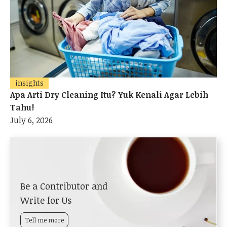
insights
Apa Arti Dry Cleaning Itu? Yuk Kenali Agar Lebih
Tahu!
July 6, 2026
Be a Contributor and
Write for Us
Tell me more