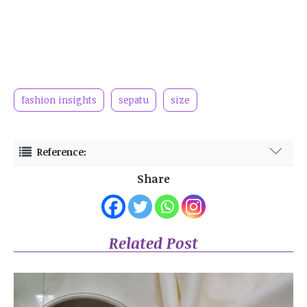
fashion insights
sepatu
size
Reference:
https://www.cnnindonesia.com/gaya-hidup/20230627090619-289-
Share
966935/cara-mengukur-kaki-untuk-sepatu-supaya-tidak-salah-
ukuran
https://www.koku.co.id/cara-mengukur-kaki/
https://www.popbela.com/fashion/style-trends/dayang-puspita-
ranupani/tips-menentukan-ukuran-sepatu-saat-belanja-online-1?
Related Post
page=all