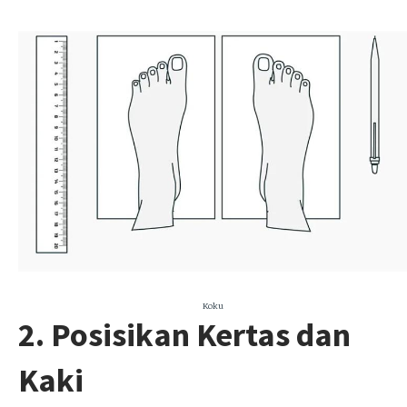
Koku
2. Posisikan Kertas dan
Kaki