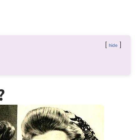
hide
?