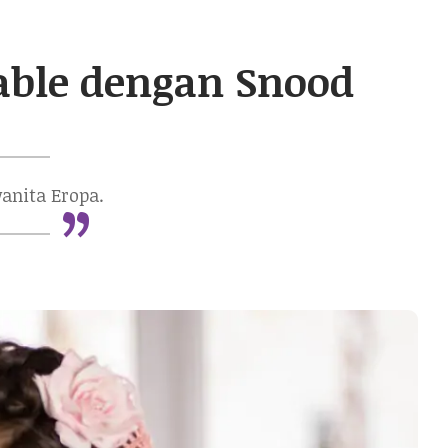
able dengan Snood
“
wanita Eropa.