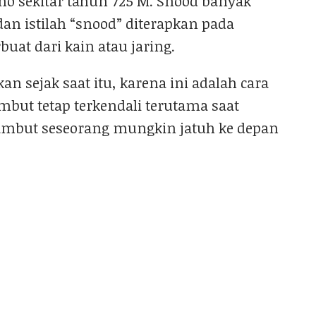
uno sekitar tahun 725 M. Snood banyak
an istilah “snood” diterapkan pada
buat dari kain atau jaring.
n sejak saat itu, karena ini adalah cara
ut tetap terkendali terutama saat
ambut seseorang mungkin jatuh ke depan