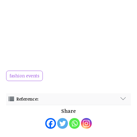
fashion events
Reference:
https://www.cnnindonesia.com/gaya-hidup/20240518151231-277-
Share
1099304/tampil-bak-putri-di-cannes-2024-raline-shah-pakai-gaun-
desainer-lokal
https://www.cnnindonesia.com/gaya-hidup/20220527205522-277-
802022/raline-shah-masuk-daftar-best-fashion-di-red-carpet-