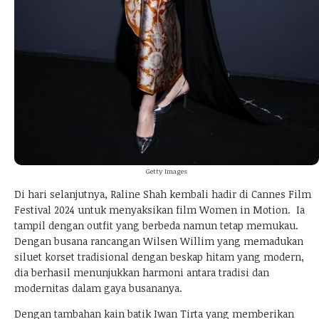
Getty Images
Di hari selanjutnya, Raline Shah kembali hadir di Cannes Film
Festival 2024 untuk menyaksikan film Women in Motion. Ia
tampil dengan outfit yang berbeda namun tetap memukau.
Dengan busana rancangan Wilsen Willim yang memadukan
siluet korset tradisional dengan beskap hitam yang modern,
dia berhasil menunjukkan harmoni antara tradisi dan
modernitas dalam gaya busananya.
Dengan tambahan kain batik Iwan Tirta yang memberikan