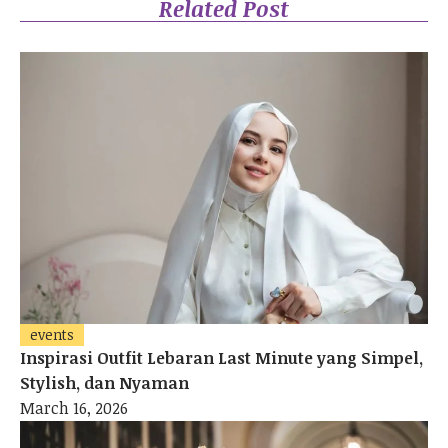
Related Post
cannes
https://www.beautynesia.id/fashion/2-gaya-raline-shah-di-cannes-
film-festival-2024-elegan-pakai-karya-desainer-indonesia/b-
289865/3
https://wolipop.detik.com/fashion-news/d-7359322/memukau-
kebaya-dan-ulos-jadi-gaya-pamungkas-raline-shah-di-cannes-2024
events
Inspirasi Outfit Lebaran Last Minute yang Simpel,
Stylish, dan Nyaman
March 16, 2026